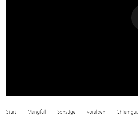
Start
Mangfall
Sonstige
Voralpen
Chiemga