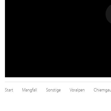
Start
Mangfall
Sonstige
Voralpen
Chiemga